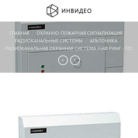
Skip
to
content
ГЛАВНАЯ
/
ОХРАННО-ПОЖАРНАЯ СИГНАЛИЗАЦИЯ
/
РАДИОКАНАЛЬНЫЕ СИСТЕМЫ
/
АЛЬТОНИКА
/
РАДИОКАНАЛЬНАЯ ОХРАННАЯ СИСТЕМА РИФ РИНГ - 701