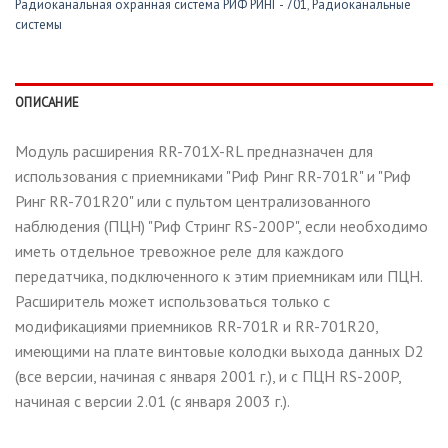
Радиоканальная охранная система РИФ РИНГ - 701
,
Радиоканальные
системы
ОПИСАНИЕ
Модуль расширения RR-701X-RL предназначен для
использования с приемниками "Риф Ринг RR-701R" и "Риф
Ринг RR-701R20" или с пультом централизованного
наблюдения (ПЦН) "Риф Стринг RS-200P", если необходимо
иметь отдельное тревожное реле для каждого
передатчика, подключенного к этим приемникам или ПЦН.
Расширитель может использоваться только с
модификациями приемников RR-701R и RR-701R20,
имеющими на плате винтовые колодки выхода данных D2
(все версии, начиная с января 2001 г.), и с ПЦН RS-200P,
начиная с версии 2.01 (с января 2003 г.).