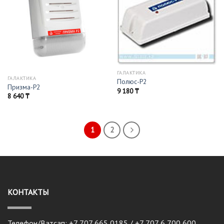
ГАЛАКТИКА
ГАЛАКТИКА
Полюс-Р2
Призма-Р2
9 180
₸
8 640
₸
1
2
КОНТАКТЫ
Телефон/Ватсап: +7 707 665 0185 / +7 707 6 700 600