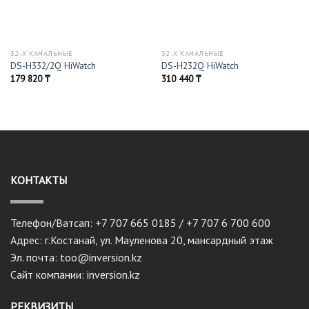
32-Х КАНАЛЬНЫЕ
32-Х КАНАЛЬНЫЕ
DS-H332/2Q HiWatch
DS-H232Q HiWatch
179 820
₸
310 440
₸
КОНТАКТЫ
Телефон/Ватсап: +7 707 665 0185 / +7 707 6 700 600
Адрес: г.Костанай, ул. Мауленова 20, мансардный этаж
Эл. почта: too@inversion.kz
Сайт компании: inversion.kz
РЕКВИЗИТЫ