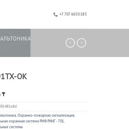
+7 707 6650 185
АЛЬТОНИКА
/
01TX-OK
0
₸
03b481e8d
Альтоника
,
Охранно-пожарная сигнализация
,
ьная охранная система РИФ РИНГ - 701
,
ьные системы