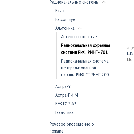
Радиоканальные системы
Ezviz
Falcon Eye
Альтоника
Антенны выносные
Радиоканальная охранная
АДРЕСНЫЕ ШКАФЫ
АДРЕСНЫЕ ШКАФЫ
АДР
система РИФ РИНГ - 701
ШУЗ-0,37
ШУЗ-3
ШУ
Цена - по запросу
Цена - по запросу
Цен
Радиоканальная система
централизованной
охраны РИФ СТРИНГ-200
Астра-Y
Астра-РИ-М
ВЕКТОР-АР
Галактика
Речевое оповещение о
пожаре