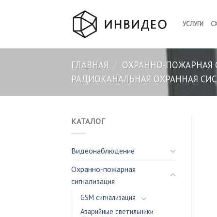
Skip
to
УСЛУГИ
С
content
ГЛАВНАЯ
/
ОХРАННО-ПОЖАРНАЯ 
РАДИОКАНАЛЬНАЯ ОХРАННАЯ СИСТ
КАТАЛОГ
Видеонаблюдение
Охранно-пожарная
сигнализация
GSM сигнализация
Аварийные светильники