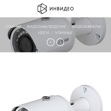
Skip
to
content
ГЛАВНАЯ
/
ВИДЕОНАБЛЮДЕНИЕ
/
ВИДЕОКАМЕРЫ
/
HDCVI
/
УЛИЧНЫЕ