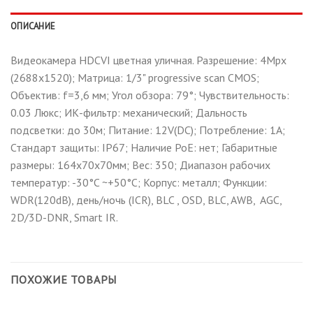
ОПИСАНИЕ
Видеокамера HDCVI цветная уличная. Разрешение: 4Mpx
(2688х1520); Матрица: 1/3" progressive scan CMOS;
Объектив: f=3,6 мм; Угол обзора: 79°; Чувствительность:
0.03 Люкс; ИК-фильтр: механический; Дальность
подсветки: до 30м; Питание: 12V(DC); Потребление: 1A;
Стандарт защиты: IP67; Наличие РоЕ: нет; Габаритные
размеры: 164х70х70мм; Вес: 350; Диапазон рабочих
температур: -30°C ~+50°C; Корпус: металл; Функции:
WDR(120dB), день/ночь (ICR), BLC , OSD, BLC, AWB, AGC,
2D/3D-DNR, Smart IR.
ПОХОЖИЕ ТОВАРЫ