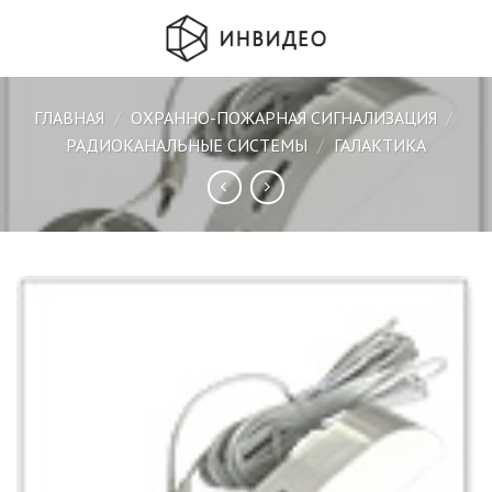
Skip
to
content
ГЛАВНАЯ
/
ОХРАННО-ПОЖАРНАЯ СИГНАЛИЗАЦИЯ
/
РАДИОКАНАЛЬНЫЕ СИСТЕМЫ
/
ГАЛАКТИКА