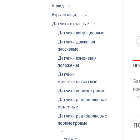
Болид
Взрывозащита
Датчики охранные
Датчики вибрационные
Датчики движения
пассивные
Датчики изменения
положения
ОП
Датчики
Баз
магнитоконтактные
ком
Датчики периметровые
…+
Датчики радиоволновые
объемные
Датчики радиоволновые
периметровые
П