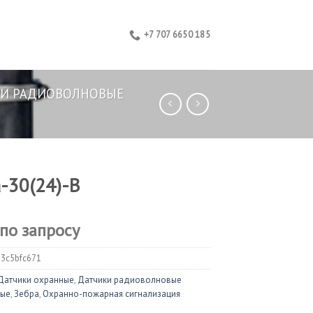
+7 707 6650 185
И РАДИОВОЛНОВЫЕ
-30(24)-В
 по запросу
3c5bfc671
Датчики охранные
,
Датчики радиоволновые
вые
,
Зебра
,
Охранно-пожарная сигнализация