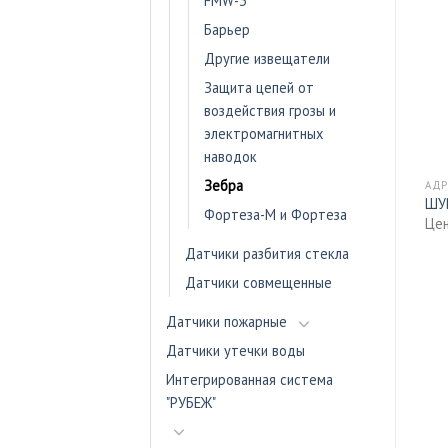
FMW-3
Барьер
Другие извещатели
Защита цепей от
воздействия грозы и
электромагнитных
наводок
ГАЛАКТИКА
Зебра
АДРЕСНЫЕ ШКАФЫ
АДР
ДИП-Р2
ШУВ-75
ШУВ
Цена - по запросу
Фортеза-М и Фортеза
Цена - по запросу
Цен
Датчики разбития стекла
Датчики совмещенные
Датчики пожарные
Датчики утечки воды
Интегрированная система
"РУБЕЖ"