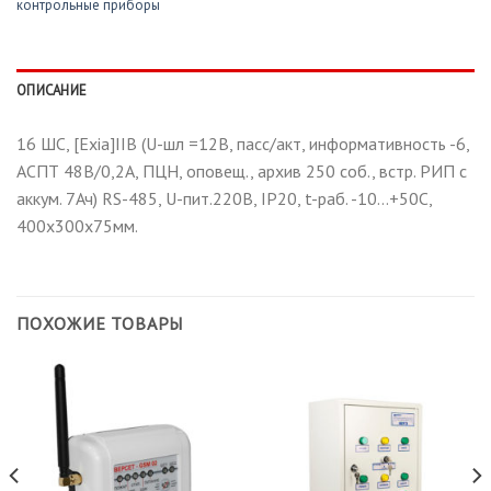
контрольные приборы
ОПИСАНИЕ
16 ШС, [Exia]IIB (U-шл =12В, пасс/акт, информативность -6,
АСПТ 48В/0,2А, ПЦН, оповещ., архив 250 соб., встр. РИП с
аккум. 7Ач) RS-485, U-пит.220В, IP20, t-раб. -10…+50С,
400х300х75мм.
ПОХОЖИЕ ТОВАРЫ