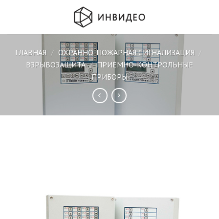
Skip
to
content
ГЛАВНАЯ
/
ОХРАННО-ПОЖАРНАЯ СИГНАЛИЗАЦИЯ
/
ВЗРЫВОЗАЩИТА
/
ПРИЕМНО-КОНТРОЛЬНЫЕ
ПРИБОРЫ