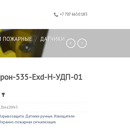
+7 707 6650 185
И ПОЖАРНЫЕ
/
ДАТЧИКИ
трон-535-Exd-Н-УДП-01
0
₸
32bea2bfe5
Взрывозащита
,
Датчики ручные
,
Извещатели
Охранно-пожарная сигнализация