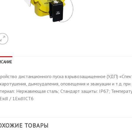
ИСАНИЕ
тройство дистанционного пуска взрывозащищенное (УДП) «Спек
жаротушения, дымоудаления, оповещения и эвакуации и т.д. при
териал: Нержавеющая сталь; Стандарт защиты: IP67; Температу
ExdI / 1ExdIIСT6
ОХОЖИЕ ТОВАРЫ