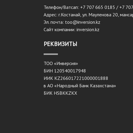
Телефон/Ватсап: +7 707 665 0185 / +7 70
Адрес: г.Костанай, ул. Мауленова 20, манс
Эл. почта: too@inversion.kz
Сайт компании: inversion.kz
РЕКВИЗИТЫ
ТОО «Инверсия»
БИН 120540017948
ИИК KZ266017221000001888
в АО «Народный Банк Казахстана»
БИК HSBKKZKX