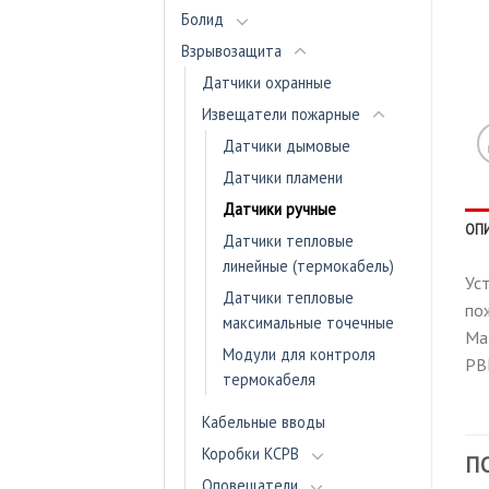
Болид
Взрывозащита
Датчики охранные
Извещатели пожарные
Датчики дымовые
Датчики пламени
Датчики ручные
ОП
Датчики тепловые
линейные (термокабель)
Ус
Датчики тепловые
по
максимальные точечные
Ма
Модули для контроля
РВ
термокабеля
Кабельные вводы
Коробки КСРВ
П
Оповещатели