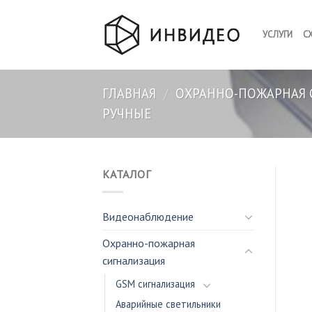
Skip
to
УСЛУГИ
С
content
ГЛАВНАЯ
/
ОХРАННО-ПОЖАРНАЯ 
РУЧНЫЕ
КАТАЛОГ
Видеонаблюдение
Охранно-пожарная
сигнализация
GSM сигнализация
Аварийные светильники