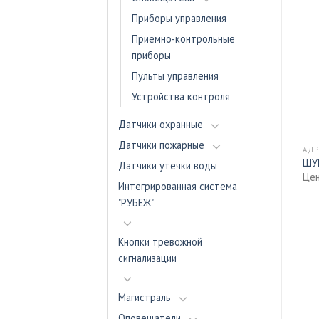
Приборы управления
Приемно-контрольные
приборы
Пульты управления
Устройства контроля
Датчики охранные
Датчики пожарные
АДРЕСНЫЕ ШКАФЫ
АДРЕСНЫЕ ШКАФЫ
АДР
ШУЗ-0,75
ШУВ-75
ШУ
Датчики утечки воды
Цена - по запросу
Цена - по запросу
Цен
Интегрированная система
"РУБЕЖ"
Кнопки тревожной
сигнализации
Магистраль
Оповещатели