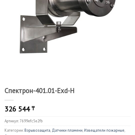
Спектрон-401.01-Exd-H
326 544
₸
Артикул:
7699efc5e2fb
Категории:
Взрывозащита
,
Датчики пламени
,
Извещатели пожарные
,