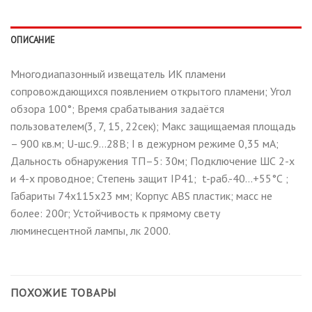
ОПИСАНИЕ
Многодиапазонный извещатель ИК пламени
сопровождающихся появлением открытого пламени; Угол
обзора 100°; Время срабатывания задаётся
пользователем(3, 7, 15, 22сек); Макс защищаемая площадь
– 900 кв.м; U-шс.9…28В; I в дежурном режиме 0,35 мА;
Дальность обнаружения ТП–5: 30м; Подключение ШС 2-х
и 4-х проводное; Степень защит IP41; t-раб.-40…+55°С ;
Габариты 74х115х23 мм; Корпус ABS пластик; масс не
более: 200г; Устойчивость к прямому свету
люминесцентной лампы, лк 2000.
ПОХОЖИЕ ТОВАРЫ