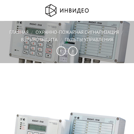
Skip
to
content
ГЛАВНАЯ
/
ОХРАННО-ПОЖАРНАЯ СИГНАЛИЗАЦИЯ
/
ВЗРЫВОЗАЩИТА
/
ПУЛЬТЫ УПРАВЛЕНИЯ