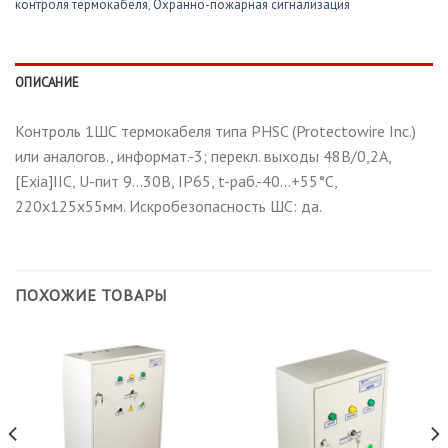
контроля термокабеля
,
Охранно-пожарная сигнализация
ОПИСАНИЕ
Контроль 1ШС термокабеля типа PHSC (Protectowire Inc.)
или аналогов., информат.-3; перекл. выходы 48В/0,2А,
[Exia]IIC, U-пит 9…30В, IP65, t-раб.-40…+55°С,
220х125х55мм. Искробезопасность ШС: да.
ПОХОЖИЕ ТОВАРЫ