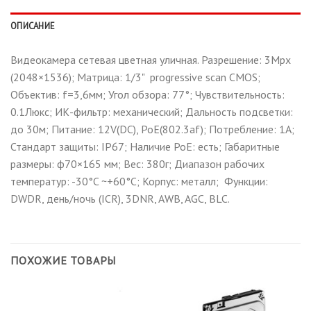
ОПИСАНИЕ
Видеокамера сетевая цветная уличная. Разрешение: 3Mpx
(2048×1536); Матрица: 1/3" progressive scan CMOS;
Объектив: f=3,6мм; Угол обзора: 77°; Чувствительность:
0.1Люкс; ИК-фильтр: механический; Дальность подсветки:
до 30м; Питание: 12V(DC), PoE(802.3af); Потребление: 1A;
Стандарт защиты: IP67; Наличие РоЕ: есть; Габаритные
размеры: ф70×165 мм; Вес: 380г; Диапазон рабочих
температур: -30°C ~+60°C; Корпус: металл; Функции:
DWDR, день/ночь (ICR), 3DNR, AWB, AGC, BLC.
ПОХОЖИЕ ТОВАРЫ