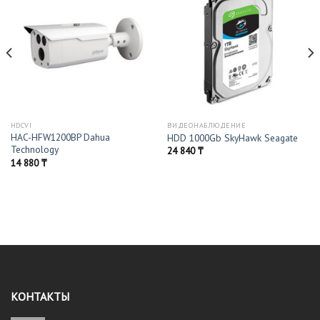
HDCVI
ВИДЕОНАБЛЮДЕНИЕ
HAC-HFW1200BP Dahua
HDD 1000Gb SkyHawk Seagate
Technology
24 840
₸
14 880
₸
КОНТАКТЫ