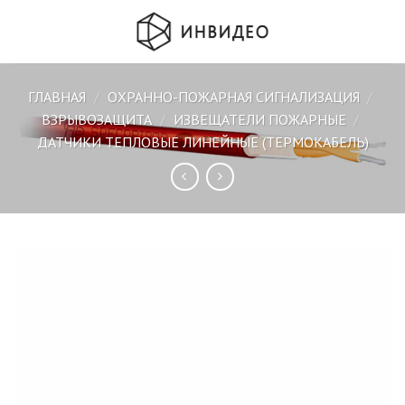
Skip
to
content
ГЛАВНАЯ
/
ОХРАННО-ПОЖАРНАЯ СИГНАЛИЗАЦИЯ
/
ВЗРЫВОЗАЩИТА
/
ИЗВЕЩАТЕЛИ ПОЖАРНЫЕ
/
ДАТЧИКИ ТЕПЛОВЫЕ ЛИНЕЙНЫЕ (ТЕРМОКАБЕЛЬ)