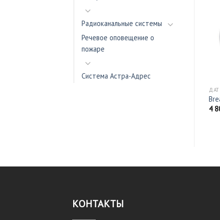
Радиоканальные системы
Речевое оповещение о
пожаре
Система Астра-Адрес
АДРЕСНЫЕ ШКАФЫ
АДРЕСНЫЕ ШКАФЫ
ДАТ
ШУВ-0,75
ШУН-90
Bre
Цена - по запросу
Цена - по запросу
4 
КОНТАКТЫ