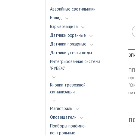
Аварийные светильники
Болид
Взрывозащита
Датчики охранные
Датчики пожарные
Датчики утечки воды
ОП
Интегрированная система
"РУБЕЖ"
ПП
пр
Кнопки тревожной
"ОК
сигнализации
пит
Магистраль
Оповещатели
П
Приборы приёмно-
контрольные