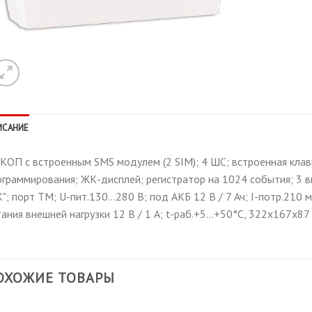
ИСАНИЕ
КОП с встроенным SMS модулем (2 SIM); 4 ШС; встроенная клав
ограммирования; ЖК-дисплей; регистратор на 1024 события; 3
"; порт ТМ; U-пит.130…280 В; под АКБ 12 В / 7 Ач; I-потр.210
ания внешней нагрузки 12 В / 1 А; t-раб.+5…+50°С, 322х167х87
ОХОЖИЕ ТОВАРЫ