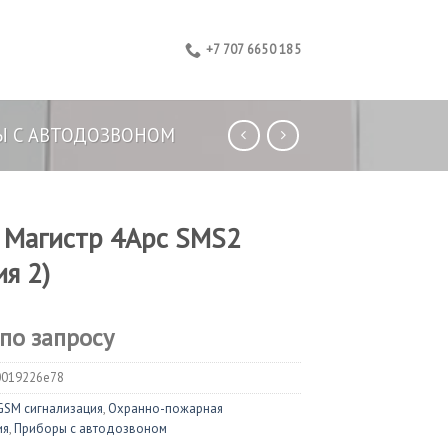
+7 707 6650 185
Ы С АВТОДОЗВОНОМ
 Магистр 4Арс SMS2
ия 2)
 по запросу
0019226e78
GSM сигнализация
,
Охранно-пожарная
ия
,
Приборы с автодозвоном