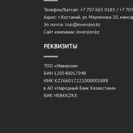
Телефон/Ватсап: +7 707 665 0185 / +7 70
Адрес: г.Костанай, ул. Мауленова 20, манс
Эл. почта: too@inversion.kz
Сайт компании: inversion.kz
РЕКВИЗИТЫ
ТОО «Инверсия»
БИН 120540017948
ИИК KZ266017221000001888
в АО «Народный Банк Казахстана»
БИК HSBKKZKX