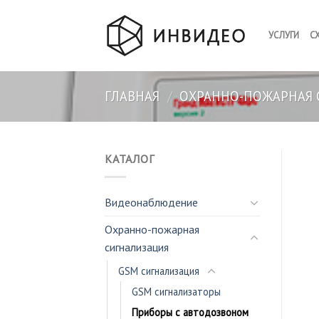
Skip
to
УСЛУГИ
С
content
ГЛАВНАЯ
/
ОХРАННО-ПОЖАРНАЯ 
КАТАЛОГ
Видеонаблюдение
Охранно-пожарная
сигнализация
GSM сигнализация
GSM сигнализаторы
Приборы с автодозвоном